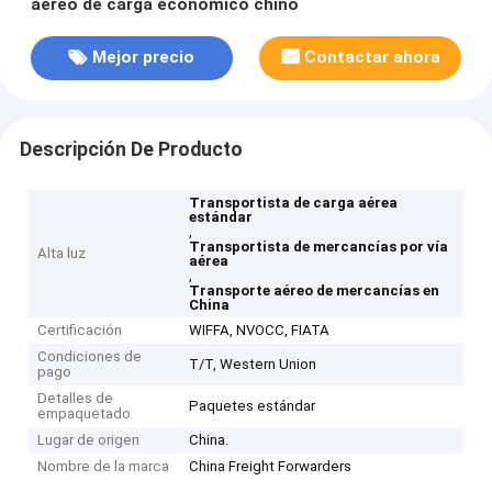
aéreo de carga económico chino
Mejor precio
Contactar ahora
Descripción De Producto
Transportista de carga aérea
estándar
,
Transportista de mercancías por vía
Alta luz
aérea
,
Transporte aéreo de mercancías en
China
Certificación
WIFFA, NVOCC, FIATA
Condiciones de
T/T, Western Union
pago
Detalles de
Paquetes estándar
empaquetado
Lugar de origen
China.
Nombre de la marca
China Freight Forwarders