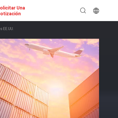
olicitar Una
otización
s EE.UU.