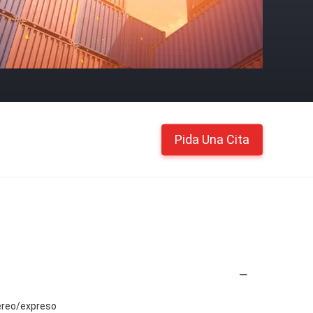
Pida Una Cita
éreo/expreso