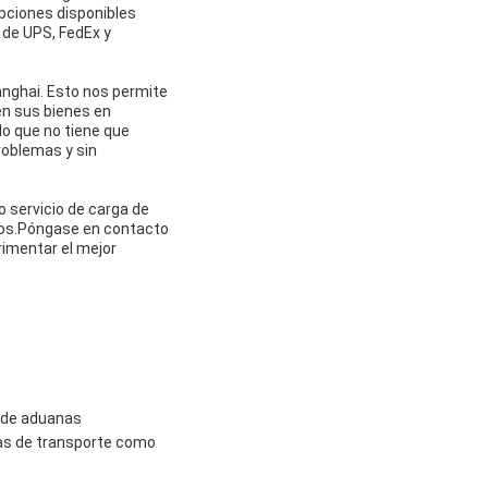
pciones disponibles
s de UPS, FedEx y
nghai. Esto nos permite
en sus bienes en
lo que no tiene que
roblemas y sin
o servicio de carga de
ivos.Póngase en contacto
rimentar el mejor
o de aduanas
ías de transporte como