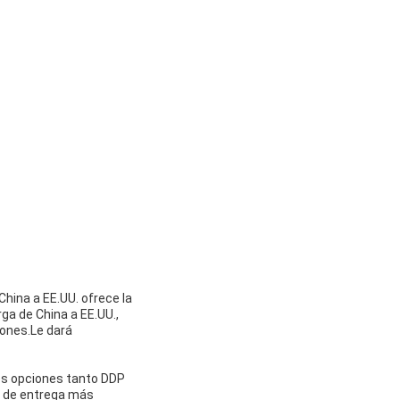
China a EE.UU. ofrece la
ga de China a EE.UU.,
ones.Le dará
os opciones tanto DDP
os de entrega más