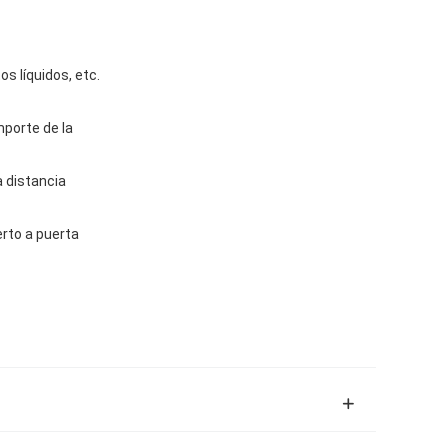
s líquidos, etc.
mporte de la
a distancia
rto a puerta