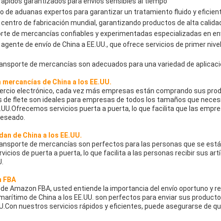
ápidos garantizados para envíos sensibles al tiempo
 de aduanas expertos para garantizar un tratamiento fluido y eficient
el centro de fabricación mundial, garantizando productos de alta calida
te de mercancías confiables y experimentadas especializadas en env
 agente de envío de China a EE.UU., que ofrece servicios de primer nive
ransporte de mercancías son adecuados para una variedad de aplicaci
mercancías de China a los EE.UU.
ercio electrónico, cada vez más empresas están comprando sus pro
s de flete son ideales para empresas de todos los tamaños que neces
.UU.Ofrecemos servicios puerta a puerta, lo que facilita que las empr
deseado.
dan de China a los EE.UU.
ransporte de mercancías son perfectos para las personas que se est
icios de puerta a puerta, lo que facilita a las personas recibir sus ar
U.
n FBA
 de Amazon FBA, usted entiende la importancia del envío oportuno y r
 marítimo de China a los EE.UU. son perfectos para enviar sus product
.Con nuestros servicios rápidos y eficientes, puede asegurarse de q