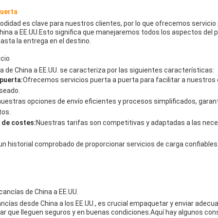
puerta
idad es clave para nuestros clientes, por lo que ofrecemos servicio 
hina a EE.UU.Esto significa que manejaremos todos los aspectos del 
hasta la entrega en el destino.
icio
a de China a EE.UU. se caracteriza por las siguientes características:
 puerta:
Ofrecemos servicios puerta a puerta para facilitar a nuestros c
eseado.
uestras opciones de envío eficientes y procesos simplificados, gara
tos.
 de costes:
Nuestras tarifas son competitivas y adaptadas a las ne
 historial comprobado de proporcionar servicios de carga confiables 
cancías de China a EE.UU.
cías desde China a los EE.UU., es crucial empaquetar y enviar adec
ar que lleguen seguros y en buenas condiciones.Aquí hay algunos con