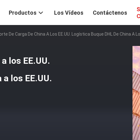
S
Productos
Los Vídeos
Contáctenos
C
rte De Carga De China A Los EE.UU. Logística Buque DHL De China A Lo
 a los EE.UU.
 a los EE.UU.