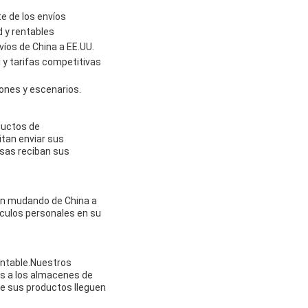
e de los envíos
d y rentables
íos de China a EE.UU.
l y tarifas competitivas
ones y escenarios.
ductos de
itan enviar sus
esas reciban sus
án mudando de China a
tículos personales en su
entable.Nuestros
os a los almacenes de
ue sus productos lleguen