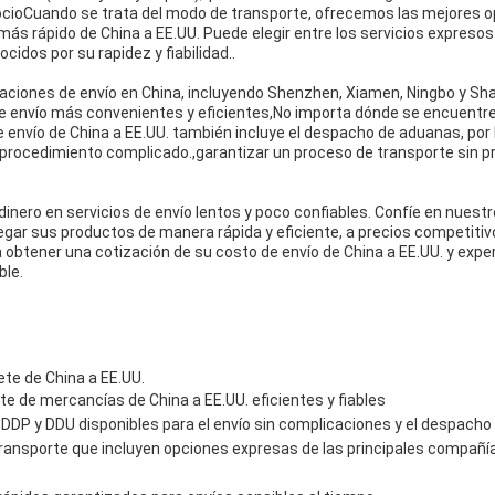
cioCuando se trata del modo de transporte, ofrecemos las mejores o
 más rápido de China a EE.UU. Puede elegir entre los servicios expreso
cidos por su rapidez y fiabilidad..
ciones de envío en China, incluyendo Shenzhen, Xiamen, Ningbo y Sha
de envío más convenientes y eficientes,No importa dónde se encuentr
 envío de China a EE.UU. también incluye el despacho de aduanas, por 
procedimiento complicado.,garantizar un proceso de transporte sin p
inero en servicios de envío lentos y poco confiables. Confíe en nuestr
regar sus productos de manera rápida y eficiente, a precios competit
 obtener una cotización de su costo de envío de China a EE.UU. y expe
ble.
ete de China a EE.UU.
te de mercancías de China a EE.UU. eficientes y fiables
DDP y DDU disponibles para el envío sin complicaciones y el despach
ransporte que incluyen opciones expresas de las principales compañ